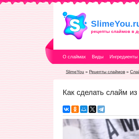
SlimeYou.r
рецепты слаймов
в 
О слаймах
Виды
Ингредиенты
SlimeYou
»
Рецепты слаймов
»
Сла
Как сделать слайм из