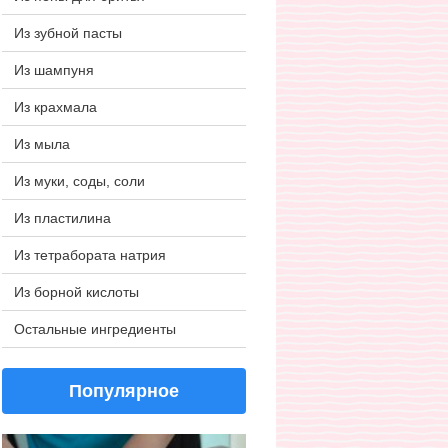
Из зубной пасты
Из шампуня
Из крахмала
Из мыла
Из муки, соды, соли
Из пластилина
Из тетрабората натрия
Из борной кислоты
Остальные ингредиенты
Популярное