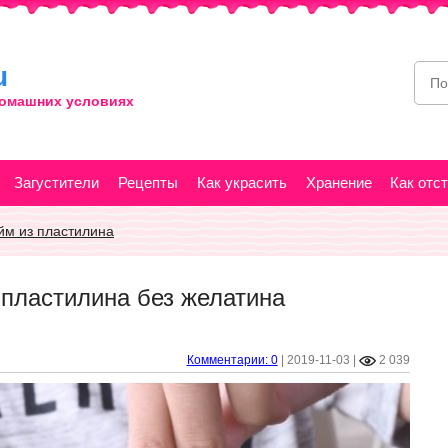
u
домашних условиях
Загустители
Рецепты
Как украсить
Хранение
Как отс
йм из пластилина
 пластилина без желатина
Комментарии: 0
|
2019-11-03
|
2 039