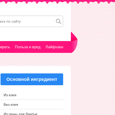
тирать
Польза и вред
Лайфхаки
Основной ингредиент
Из клея
Без клея
Из пены для бритья