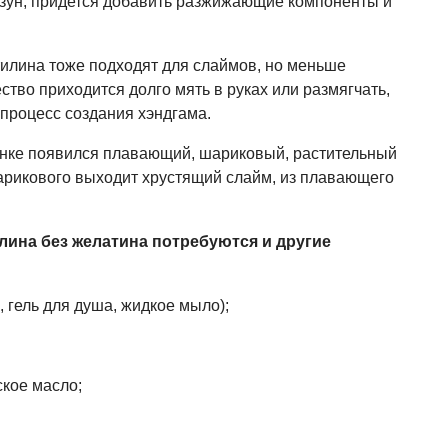
изун, придется добавить разжижающие компоненты и
илина тоже подходят для слаймов, но меньше
ство приходится долго мять в руках или размягчать,
 процесс создания хэндгама.
рынке появился плавающий, шариковый, растительный
шарикового выходит хрустящий слайм, из плавающего
лина без желатина потребуются и другие
 гель для душа, жидкое мыло);
ское масло;